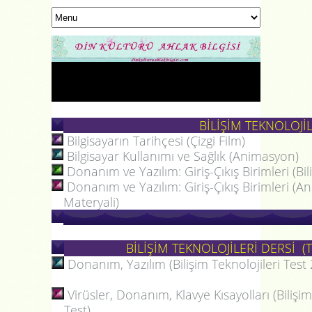
BİLİŞİM TEKNOLOJİLE
Bilgisayarın Tarihçesi (Çizgi Film)
Bilgisayar Kullanımı ve Sağlık (Animasyon)
Donanım ve Yazılım: Giriş-Çıkış Birimleri (Bil
Donanım ve Yazılım: Giriş-Çıkış Birimleri (A
Materyali)
BİLİŞİM TEKNOLOJİLERİ DERSİ (T
Donanım, Yazılım (Bilişim Teknolojileri Test 
Virüsler, Donanım, Klavye Kısayolları (Bilişi
Test)