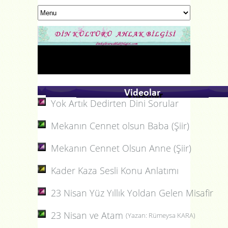
Yok Artık Dedirten Dini Sorular
Mekanın Cennet olsun Baba (Şiir)
Mekanın Cennet Olsun Anne
(Şiir)
Kader Kaza Sesli Konu Anlatımı
23 Nisan Yüz Yıllık Yoldan Gelen Misafir
23 Nisan ve Atam
(Yazan: Rümeysa KARA)