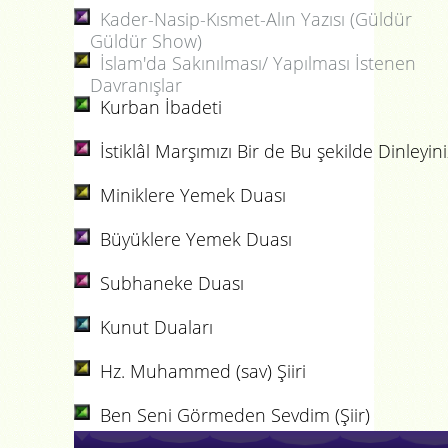
Kader-Nasip-Kısmet-Alın Yazısı (Güldür
Güldür Show)
İslam'da Sakınılması/ Yapılması İstenen
Davranışlar
Kurban İbadeti
İstiklâl Marşımızı Bir de Bu şekilde Dinleyin
Miniklere Yemek Duası
Büyüklere Yemek Duası
Subhaneke Duası
Kunut Duaları
Hz. Muhammed (sav) Şiiri
Ben Seni Görmeden Sevdim (Şiir)