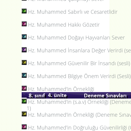
Hz. Muhammed Sabırlı ve Cesaretlidir
Hz. Muhammed Hakkı Gözetir
Hz. Muhammed Doğayı Hayvanları Sever
Hz. Muhammed İnsanlara Değer Verirdi (ses
Hz. Muhammed Güvenilir Bir İnsandı (sesli)
Hz. Muhammed Bilgiye Önem Verirdi (Sesli)
Hz. Muhammed'in Örnekliği
Hz. Muhammed'in (s.a.v) Örnekliği (Deneme
1)
Hz. Muhammed'in Örnekliği (Deneme Sınavı
Hz. Muhammed’in Doğruluğu Güvenilirliği 