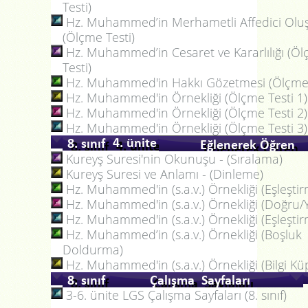
Testi)
Hz. Muhammed’in Merhametli Affedici Olu
(Ölçme Testi)
Hz. Muhammed’in Cesaret ve Kararlılığı (Ö
Testi)
Hz. Muhammed'in Hakkı Gözetmesi (Ölçme 
Hz. Muhammed'in Örnekliği (Ölçme Testi 1)
Hz. Muhammed'in Örnekliği (Ölçme Testi 2)
Hz. Muhammed'in Örnekliği (Ölçme Testi 3)
Kureyş Suresi'nin Okunuşu - (Sıralama)
Kureyş Suresi ve Anlamı - (Dinleme)
Hz. Muhammed'in (s.a.v.) Örnekliği (Eşleşti
Hz. Muhammed'in (s.a.v.) Örnekliği (Doğru/Y
Hz. Muhammed'in (s.a.v.) Örnekliği (Eşleşti
Hz. Muhammed’in (s.a.v.) Örnekliği (Boşluk
Doldurma)
Hz. Muhammed'in (s.a.v.) Örnekliği (Bilgi Kü
3-6. ünite LGS Çalışma Sayfaları (8. sınıf)