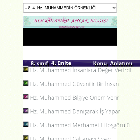
Hz. Muhammed İnsanlara Değer Verirdi
Hz. Muhammed Güvenilir Bir İnsan
Hz. Muhammed Bilgiye Önem Verir
Hz. Muhammed Danışarak İş Yapar
Hz. Muhammed Merhametli Hoşgörülü
Hz. Muhammed Çalışmayı Sever