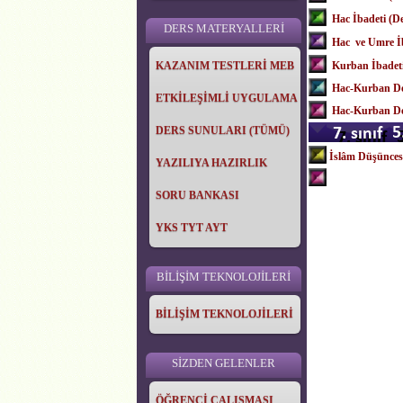
Hac İbadeti (D
DERS MATERYALLERİ
Hac ve Umre İb
KAZANIM TESTLERİ MEB
Kurban İbadeti
Hac-Kurban Den
ETKİLEŞİMLİ UYGULAMA
Hac-Kurban Den
DERS SUNULARI (TÜMÜ)
İslâm Düşünces
YAZILIYA HAZIRLIK
SORU BANKASI
YKS TYT AYT
BİLİŞİM TEKNOLOJİLERİ
BİLİŞİM TEKNOLOJİLERİ
SİZDEN GELENLER
ÖĞRENCİ ÇALIŞMASI