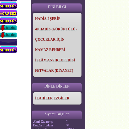
DÎNÎ BİLGİ
HADİS-İ ŞERİF
40 HADİS (GÖRÜNTÜLÜ)
ÇOCUKLAR İÇİN
NAMAZ REHBERİ
İSLÂM ANSİKLOPEDİSİ
FETVALAR (DİYANET)
DİNLE DİNLEN
İLAHİLER EZGİLER
Ziyaret Bilgileri
Aktif Ziyaretçi
2
Bugün Toplam
38
300176