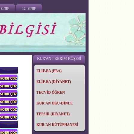
 SINIF
12. SINIF
KUR'AN-I KERİM KÖŞESİ
ELİF-BA (EBA)
ELİF-BA (DİYANET)
TECVİD ÖĞREN
KUR'AN OKU-DİNLE
TEFSİR (DİYANET)
KUR'AN KÜTÜPHANESİ