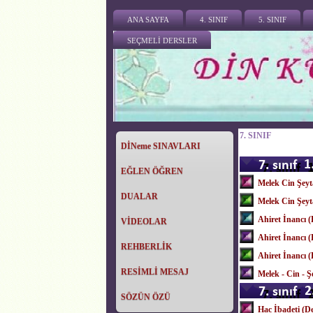
ANA SAYFA
4. SINIF
5. SINIF
SEÇMELİ DERSLER
7. SINIF
DİNeme SINAVLARI
EĞLEN ÖĞREN
Melek Cin Şeyt
DUALAR
Melek Cin Şeyt
Ahiret İnancı 
VİDEOLAR
Ahiret İnancı 
REHBERLİK
Ahiret İnancı 
RESİMLİ MESAJ
Melek - Cin - Ş
SÖZÜN ÖZÜ
Hac İbadeti (D