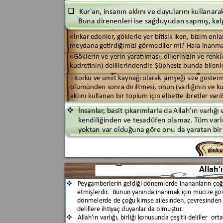
Kur'
an, insanın aklını ve duyularını 
k
ullanar
a

Buna direnenleri 
ise sağduyud
an 
sapmış, k
al
«İnkar 
edenler
, 
g
öklerle yer bitişik ik
en, bizim onlar
meydana 
ge
tirdiğimizi g
örmediler mi? 
Hala 
inanm
«Göklerin 
ve yerin y
ar
atılması, dillerinizin ve 
renkl
kudr
etinin) delillerindendir
.
 Ş
üphesiz bunda bilenle
«
Kork
u v
e ümit k
aynağı 
olar
ak şimşeği siz
e gös
term
ölümünden sonra 
diriltmesi, onun (varlığının 
ve k
aklını kullanan bir 
toplum için elbe
tt
e ibretler v
ard
İnsanlar
, 
basit çıkarımlarla da 
Allah’
ın v
arlığı 

k
endiliğinden 
ve tesadüf
en olamaz. T
üm varlı
y
okt
an 
v
ar olduğuna gör
e onu 
da 
yar
atan bir
d
i
n
k
u
Allah’
P
eyg
amb
erlerin geldiği dönemler
de inananların çoğ

etmişler
dir
. 
Bunun y
anında inanmak için muciz
e g
ö
dönmeler
de de çoğu 
kimse ailesinden, çe
vresinden
deliller
e ihtiy
aç duy
anlar da olmuş
tur
. 
Allah’
ın varlığı, birliği k
onusunda çeşitli deliller  ort
