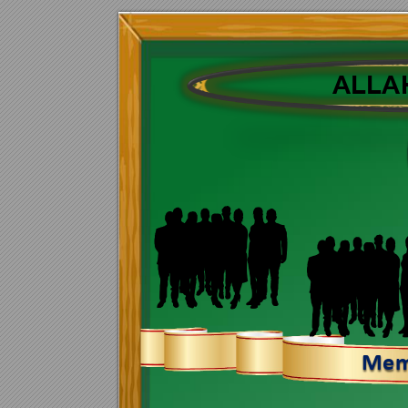
ALLAH
M
e