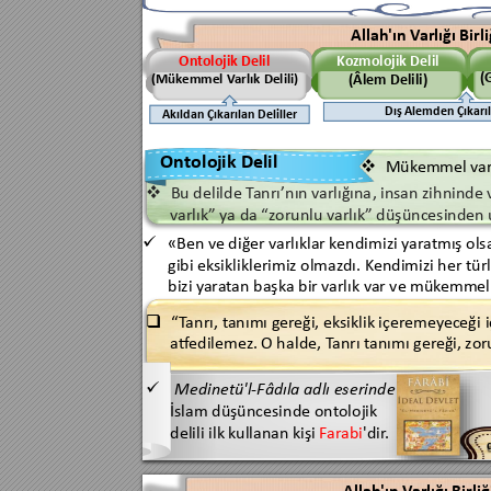
Allah'ın V
arlığı Birli
Ko
zmolojik Delil
Ontolojik 
Delil
(
(Mük
emmel 
V
arlık Delili)
(Âlem Delili)
Dış Alemden Çıkarıl
Akıldan Çıkarılan 
Delil
ler
Ontoloj
ik Delil
Mük
em
mel var

Bu 
delilde T
anrı’nın 
v
arlığına
, 
insan zihninde 

v
arlık” ya da “z
orunlu varlık” düşüncesinden u
«Ben ve diğer v
arlıklar k
endimizi y
ar
atmış ols

gibi ek
sikliklerimiz olmaz
dı. K
endimizi her tür
bizi y
ar
at
an başka bir v
arlık v
ar ve mük
emmel 
“
T
an
r
ı, t
anımı ger
eği, eksiklik 
içer
emey
eceği 
i

atf
edilemez. 
O 
hal
de, 
T
anrı t
anımı ger
eği, 
zor
Medinetü'l-
Fâd
ıla adlı es
erinde 

İslam düşüncesind
e 
ontolojik 
delili ilk 
k
ullanan 
kişi 
F
ar
abi
'dir
.
Allah'ın V
arlığı Birliğ