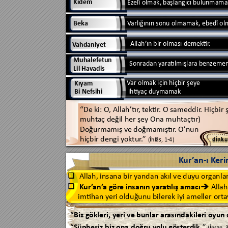
Kıdem
Ez
elî olmak, başlangıc
ı bulunmama
Beka
V
arlığının sonu olmamak, ebed
î o
Allah
’
ın bir olması dem
ektir
.
V
ahdaniyet
Muhalef
etun
Sonrad
an 
y
ara
tılmışlara b
enz
eme
Lil Ha
vadis
V
ar olmak için h
içbir 
şeye
Kıy
am 
ihtiy
aç duymamak
Bi 
Nef
sihi
“De ki: O, Allah’tır
, t
ektir
. O 
sameddir
. Hiçbir 
muht
aç değil her şey Ona muhtaçtır)
Doğurmamış ve doğmamıştır
.
O’
nun
hiçbir dengi y
ok
tur
.
” 
(İhlâs, 1
-
4)
d
i
n
k
u
K
ur
’
an
-
ı K
eri
Allah, 
insana bir y
andan akıl 
ve duyu or
ganlar

Kur
’
an
’
a 
gör
e 
insanın yar
atılış amacı
Allah


imtihan y
er
i old
uğunu 
bilerek
 iyi ameller 
ort
a
“
Biz gökleri, y
eri ve bunlar 
ar
asındakileri oyun 
“
Şüphesiz 
b
iz ona 
d
oğru 
y
olu göst
erd
ik
.
” 
(İnsan, 
3