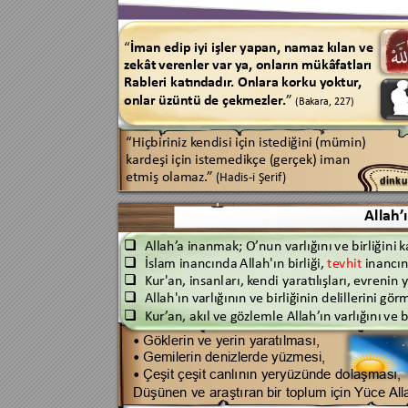
“
İman edip iyi
işler y
apan, 
n
amaz kılan 
ve 
zek
ât 
ver
enler var y
a, 
onların mükâ
fa
tları 
Rableri 
katınd
adır
. Onlara k
ork
u yoktu
r
, 
onlar üzüntü de 
çekme
zler
.
” 
(Bak
ara, 227)
“Hiçbiriniz k
endi
si için 
istediğini 
(mümin
) 
k
ardeşi 
için is
temedik
çe (ger
çek
) 
iman 
etmiş 
olamaz
.
” 
(Hadis-
i Şerif
)
d
i
n
k
u
Allah’
Allah’
a 
inanmak
; O’
nun varlığını 
ve birliğ
ini 
k

İslam inancında 
Allah'ın bir
liği, 
te
vhit 
inancın

Kur'
an
, insanl
arı, 
k
endi yar
atılışları, 
evr
enin y

Allah'ın v
arlığının v
e birliğinin delillerini 
gör
m

Kur
’
an, 
akıl 
v
e gö
zlemle 
Allah’
ın 
varlığını 
ve b

,   
Gökle
rin 
ve y
erin 
y
aratılmas
ı
• 
Gemileri
n 
denizlerd
e 
yüzmesi
, 
• 
Çeşit çeşit canlının
y
eryüzünde do
laşması, 
• 
Düşünen
v
e a
raştıran 
bir toplum için Yüce 
All