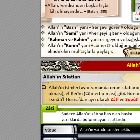
«Allah
, k
endisinden başka hiçbir 
ilâh olma
y
andır…
» 
(Bakar
a, 
255
)
AL
k
al
Allah’ın 
"
Basir
" y
ani «her 
şeyi 
gören» 
olduğu

Allah'ın "
Semi
" y
ani «her 
şeyi işiten» olduğunu

"
Rahman 
ve 
Rahim
" yani esir
ge
y
en 
ve bağışl

Allah'ın "
Ke
rim
" y
ani «cömert» 
olduğunu bile

elindekileri 
muh
taçlarla pa
ylaşır
.
d
i
n
k
u
A
llah
Allah
’ın Sıf
a
tları
Allah'ın isimleri a
ynı z
amanda onun sıf
atlarıd

olması), el
-
Ker
îm (Cömert 
olması) gibi. Bunun
Esmâü
’
l-Hüsna
’
da
n 
a
yrı olar
ak 
Zâtî
v
e 
Subûtî
Zâtî
Sadece Allah
’ın 
z
âtına 
has 
olan başka 
v
arlıklarda bulunmay
an 
sıf
atlar
dır
.
Allah’
ın var olması dem
ektir
.
V
ücud