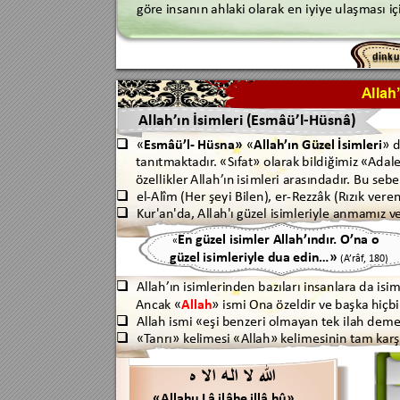
gör
e insanı
n 
ahlaki 
olar
ak en iyiye ulaşması i
d
i
n
k
u
A
llah
Allah’
ın İsimleri 
(Esmâü’l
-Hüsnâ)
«
Esmâü’l
- Hüsna»
«
Allah’ın Güz
el İsimleri
» 

tanıtmak
tadır
. «
S
ıf
at» olar
ak
 bildiğ
i
miz 
«Adal
ö
zellikler
 Allah
’
ı
n 
isi
mler
i ar
asındadır
. Bu sebe
el
-Alîm 
(Her şeyi Bilen), er
-
R
e
zzâk 
(Rızık veren

Kur'
an'da, 
Al
l
ah'ı 
güz
el isimleriyle anmamız v

En 
güzel isimler Allah’
ındır
. 
O’
na o 
«
güz
el isimleriyle dua 
edin…» 
(
A
’r
âf
, 180)
Allah’ın 
isimlerinden 
bazıları insanlar
a 
da isim

Ancak «
Allah
» ismi Ona öz
eldir v
e başka 
hiçbi
Allah ismi «eşi benzeri olmay
an tek ilah dem

«T
anrı» k
elimesi «Allah»
k
elimesinin tam k
ar
ş



«Allahu Lâ il
âhe 
illâ hû
»