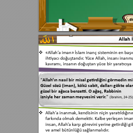
d
i
Allah 
«Allah’
a iman» İslam 
inanç sist
eminin en başı

ihtiy
acı 
doğuştandır
. Y
ü
ce 
Allah, 
insanı inanm
k
avr
amı, 
insanın 
doğuşt
an yüce bir yar
atıcıya
“
Allah’ın nasıl 
bir 
misal 
getir
diğini 
görmedin mi
Güzel sö
zü (
iman), k
ökü sabit, dalları gökt
e ola
güz
el bir 
ağ
aca benz
e
tti. O ağaç, 
Rabbinin 
izniyle her zaman
 meyvesini verir
.
”
(İbr
ahim, 24
-
25)
Allah'a 
inanmak, k
endisinin niçin y
ar
atıldığını

f
arkında olmak demektir
. 
K
albe 
y
erleşen i
man
insan, Allah’
a k
ar
şı gör
e
vini yerine getirdiği 
gi
ve amel bütünlüğü 
sağlanmalıdır
.