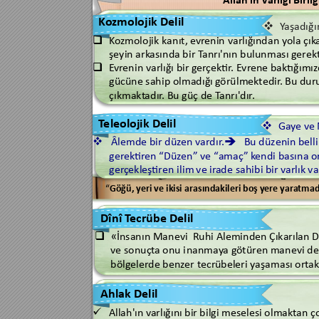
Ko
zmolojik Delil
Y
aşadığı

Ko
zmolojik 
k
anıt, e
vr
enin 
v
arlığından y
ola çık

şeyin ark
asında bir T
anrı'nın bulunması ger
ek
E
vr
enin 
v
arlığı bir ger
çe
ktir
. 
E
vr
ene ba
k
tığımız

gücüne sahip olmadığı 
görülmek
tedir
. Bu du
çıkmakt
adır
. Bu güç de T
anrı'dır
.
T
e
leolo
jik Delil
Gay
e ve 

Âlemde bir düzen v
ar
dır
.
Bu düzenin 
belli


ger
ek
tiren “Düzen” ve “amaç” k
endi bası
na 
o
ger
çekleş
tiren il
im 
ve ir
ad
e sahibi 
bir v
arlık va
“
Göğü, y
eri ve 
ikisi arasındakileri 
boş y
ere 
y
ara
tmad
Dînî T
ecrüb
e
 Delil
«İnsanın Manevi  Ruhi Aleminden Çıkarılan De

ve sonuçt
a onu i
nanma
y
a g
ötüren manevi den
bölgeler
de benzer
tecr
übeleri yaşaması ort
ak
Ahlak Delil
Allah'ın v
arlığını 
bir bilgi meselesi olmakt
an ç
