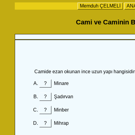
Memduh ÇELMELİ
AN
Cami ve Caminin B
Camide ezan okunan ince uzun yapı hangisidi
?
Minare
?
Şadırvan
?
Minber
?
Mihrap